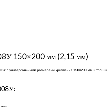
008У 150×200 мм (2,15 мм)
008У
с универсальными размерами крепления 150×200 мм и толщин
008У: