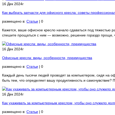
16 Дек 2024г
Как выбрать запчасти для офисного кресла: советы профессиона
размещено в:
Статьи
|
0
Кажется, ваше офисное кресло начало сдаваться под тяжестью ра
спешите прощаться с ним — возможно, решение гораздо проще, 
16 Дек 2024г
Офисные кресла: виды, особенности, преимущества
размещено в:
Статьи
|
0
Каждый день тысячи людей проводят за компьютером, сидя на офи
быть тем, что определяет вашу продуктивность и самочувствие
16 Дек 2024г
Как ухаживать за компьютерным креслом, чтобы оно служило дол
размещено в:
Статьи
|
0