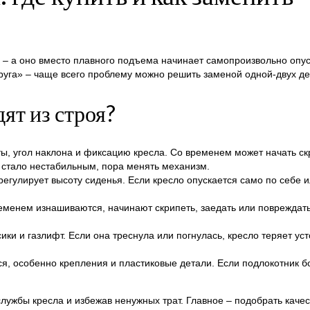
 – а оно вместо плавного подъема начинает самопроизвольно опус
уга» – чаще всего проблему можно решить заменой одной-двух дет
ят из строя?
оты, угол наклона и фиксацию кресла. Со временем может начать ск
 стало нестабильным, пора менять механизм.
гулирует высоту сиденья. Если кресло опускается само по себе ил
енем изнашиваются, начинают скрипеть, заедать или повреждать п
ики и газлифт. Если она треснула или погнулась, кресло теряет у
 особенно крепления и пластиковые детали. Если подлокотник бо
лужбы кресла и избежав ненужных трат. Главное – подобрать качес