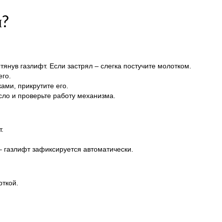
и?
тянув газлифт. Если застрял – слегка постучите молотком.
его.
ами, прикрутите его.
сло и проверьте работу механизма.
.
 – газлифт зафиксируется автоматически.
рткой.