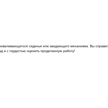
 проваливающегося сиденья или заедающего механизма. Вы справил
зад и с гордостью оценить проделанную работу!